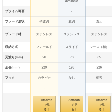
available
プライム可否
-
ブレード形状
半波刃
直刃
直刃
ブレード材
ステンレス
ステンレス
ステンレス
収納方式
フォールド
スライド
シース（鞘）
刃渡り(mm)
90
78
85
全長(mm)
220
193
226
フック
カラビナ
なし
柄穴
-
-
-
Amazon
Amazon
Amazon
で見
で見
で見
る！
る！
る！