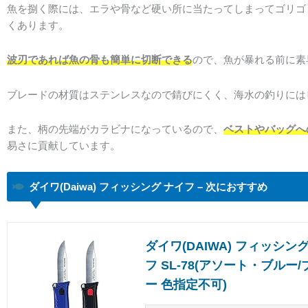
魚を捌く際には、エラや骨など硬い所に当たってしまってゴリゴ
くあります。
波刃であれば魚の骨も簡単に切断できる
ので、魚が暴れる前に素
ブレードの材質はステンレスなので錆びにくく、海水の釣りには
また、柄の先端がカラビナになっているので、
ベストやバッグへ
易さに貢献しています。
ダイワ(Daiwa) フィッシング ナイフ – 次におすすめ
ダイワ(DAIWA) フィッシン
フ SL-78(アソート・ブル
ー 色指定不可)