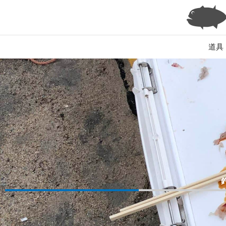
内
容
を
ス
道具
キ
ッ
プ