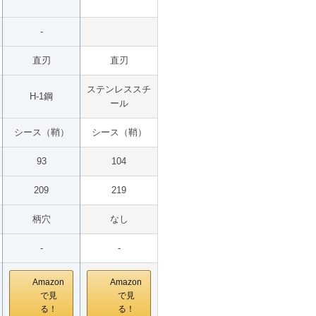
-
直刃
直刃
ステンレススチ
H-1鋼
ール
シース（鞘）
シース（鞘）
93
104
209
219
柄穴
なし
-
-
Amazon
Amazon
で見
で見
る！
る！