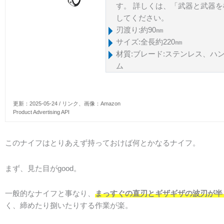
す。 詳しくは、「武器と武器
してください。
刃渡り:約90㎜
サイズ:全長約220㎜
材質:ブレード:ステンレス、ハ
ム
更新：2025-05-24 / リンク、画像：Amazon
Product Advertising API
このナイフはとりあえず持っておけば何とかなるナイフ。
まず、見た目がgood。
一般的なナイフと事なり、
まっすぐの直刃とギザギザの波刃が半
く、締めたり捌いたりする作業が楽。