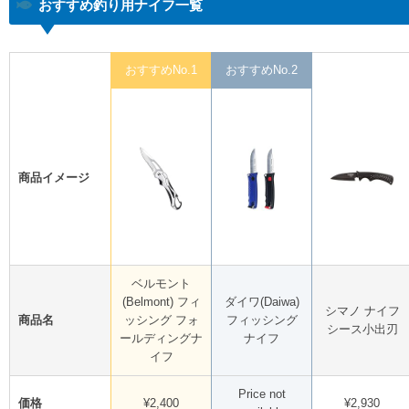
おすすめ釣り用ナイフ一覧
おすすめNo.1
おすすめNo.2
商品イメージ
ベルモント
(Belmont) フィ
ダイワ(Daiwa)
シマノ ナイフ
商品名
ッシング フォ
フィッシング
シース小出刃
ールディングナ
ナイフ
イフ
Price not
価格
¥2,400
¥2,930