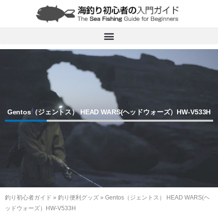
内
容
を
ス
キ
ッ
プ
Gentos（ジェントス） HEAD WARS(ヘッドウォーズ）HW-V533H
釣り初心者ガイド
»
釣り便利グッズ
»
Gentos（ジェントス） HEAD WARS(ヘ
ッドウォーズ）HW-V533H