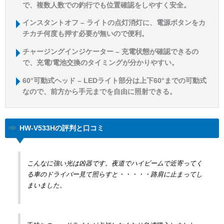
で、複数人数での釣行でも位置確認をしやすく安全。
インスタントオフ – ライトの点灯消灯に、電源ボタンをカ
チカチ何度も押す必要が無いので便利。
チャージングインジケーター – 充電状態が確認できるの
で、充電/電池交換のタイミングが分かりやすい。
60°可動式ヘッド – LEDライト部分は上下60°までの可動式
なので、前方から手元までを自由に照射できる。
HW-V533Hの評判と口コミ
こんなに強い光は凶器です。夜道でハイビームで近寄ってく
る車のドライバー見て照らすと・・・・・路肩に止まってし
まいました。